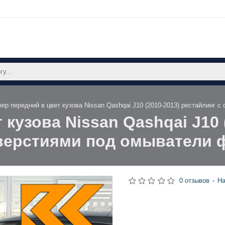
ер передний в цвет кузова Nissan Qashqai J10 (2010-2013) рестайлинг 
кузова Nissan Qashqai J10 
верстиями под омыватели 
0 отзывов
-
На