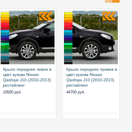
Крыло переднее левое в
Крыло переднее правое в
Ф
цвет кузова Nissan
цвет кузова Nissan
п
Qashqai J10 (2010-2013)
Qashqai J10 (2010-2013)
Q
рестайлинг
рестайлинг
р
л
10500 руб.
44700 руб.
к
0