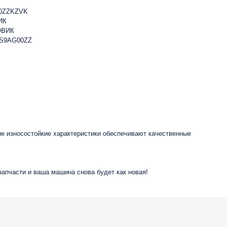
0ZZKZVK
ИК
ОВИК
1S9AG00ZZ
ие износостойкие характеристики обеспечивают качественные
запчасти и ваша машина снова будет как новая!