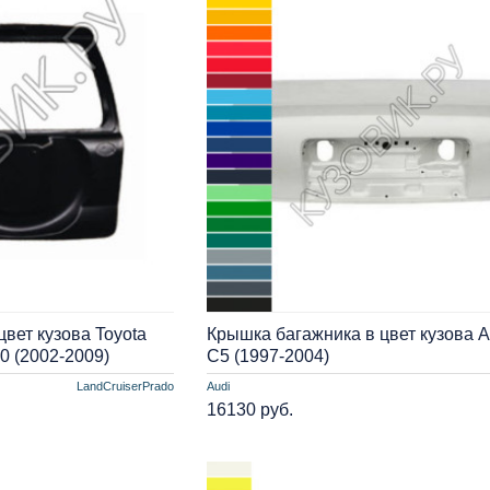
вет кузова Toyota
Крышка багажника в цвет кузова A
20 (2002-2009)
C5 (1997-2004)
LandCruiserPrado
Audi
16130 руб.