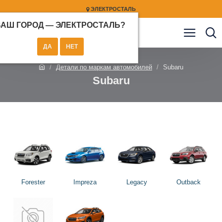
ЭЛЕКТРОСТАЛЬ
ВАШ ГОРОД —
ЭЛЕКТРОСТАЛЬ
?
Детали по маркам автомобилей
Subaru
Subaru
Forester
Impreza
Legacy
Outback