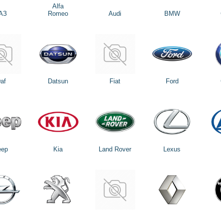
Alfa
АЗ
Romeo
Audi
BMW
af
Datsun
Fiat
Ford
eep
Kia
Land Rover
Lexus