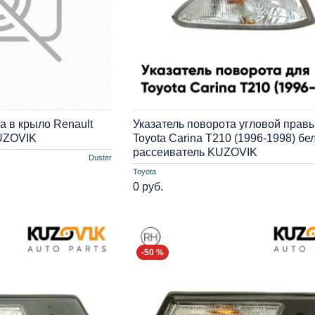
а в крыло Renault
Указатель поворота угловой прав
KUZOVIK
Toyota Carina T210 (1996-1998) бе
рассеиватель KUZOVIK
Duster
Toyota
0 руб.
-50 %