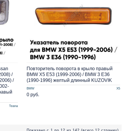
ssan
Повторитель поворота в крыло правый
008) /
BMW X5 E53 (1999-2006) / BMW 3 E36
2006) /
(1990-1996) желтый длинный KUZOVIK
2002-
BMW
X5
правый
0 руб.
Teana
Показано с 1 по 12 из 142 (всего 12 страниц)