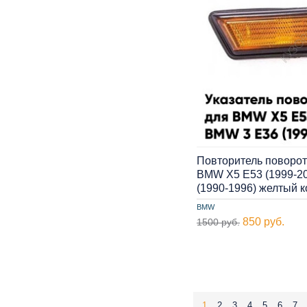
Повторитель поворот
BMW X5 E53 (1999-20
(1990-1996) желтый 
BMW
850 руб.
1500 руб.
1
2
3
4
5
6
7