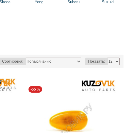
Skoda
Yong
Subaru
Suzuki
Сортировка:
Показать:
-55 %