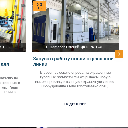
23
Jan
1602
Покрасов Евгений
0
1740
Запуск в работу новой окрасочной
 для
линии
В сезон высокого спроса на окрашенные
кузовные запчасти мы открываем новую
ратегию по
высокопроизводительную окрасочную линию.
ественных и
Оборудование было изготовлено спец..
нтов. Рады
лнении в ..
ПОДРОБНЕЕ