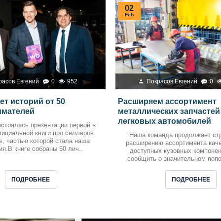
02
Feb
расов Евгений
0
952
Покрасов Евгений
0
ет историй от 50
Расширяем ассортимент
имателей
металлических запчастей
легковых автомобилей
остоялась презентации первой в
фициальной книги про селлеров
Наша команда продолжает ст
es, частью которой стала наша
расширению ассортимента кач
ия.В книге собраны 50 лич..
доступных кузовных компоне
сообщить о значительном попо
ПОДРОБНЕЕ
ПОДРОБНЕЕ