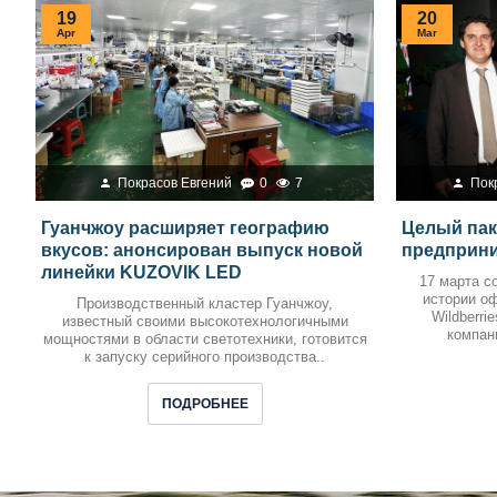
19
20
Apr
Mar
Покрасов Евгений
0
7
Пок
Гуанчжоу расширяет географию
Целый пак
вкусов: анонсирован выпуск новой
предприн
линейки KUZOVIK LED
17 марта с
истории о
Производственный кластер Гуанчжоу,
Wildberri
известный своими высокотехнологичными
компан
мощностями в области светотехники, готовится
к запуску серийного производства..
ПОДРОБНЕЕ