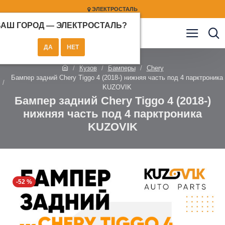
ЭЛЕКТРОСТАЛЬ
ВАШ ГОРОД —
ЭЛЕКТРОСТАЛЬ
?
Кузов
Бамперы
Chery
Бампер задний Chery Tiggo 4 (2018-) нижняя часть под 4 парктроника
KUZOVIK
Бампер задний Chery Tiggo 4 (2018-)
нижняя часть под 4 парктроника
KUZOVIK
-52 %