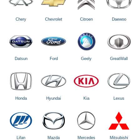
Chery
Chevrolet
Citroen
Daewoo
Datsun
Ford
Geely
GreatWall
Honda
Hyundai
Kia
Lexus
Lifan
Mazda
Mercedes
Mitsubishi