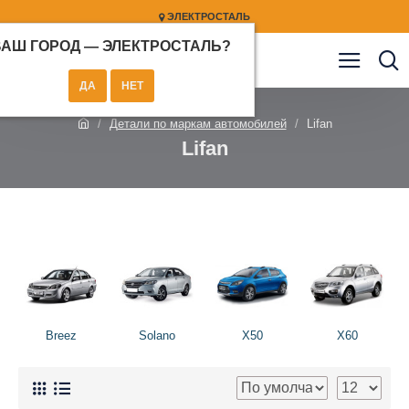
ЭЛЕКТРОСТАЛЬ
ВАШ ГОРОД —
ЭЛЕКТРОСТАЛЬ
?
Детали по маркам автомобилей
Lifan
Lifan
Breez
Solano
X50
X60