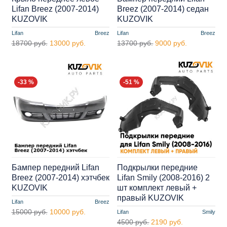
Lifan Breez (2007-2014)
Breez (2007-2014) седан
KUZOVIK
KUZOVIK
Lifan
Breez
Lifan
Breez
18700 руб.
13000 руб.
13700 руб.
9000 руб.
-33 %
-51 %
Бампер передний Lifan
Подкрылки передние
Breez (2007-2014) хэтчбек
Lifan Smily (2008-2016) 2
KUZOVIK
шт комплект левый +
правый KUZOVIK
Lifan
Breez
15000 руб.
10000 руб.
Lifan
Smily
4500 руб.
2190 руб.