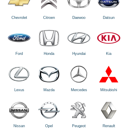
Chevrolet
Citroen
Daewoo
Datsun
Ford
Honda
Hyundai
Kia
Lexus
Mazda
Mercedes
Mitsubishi
Nissan
Opel
Peugeot
Renault