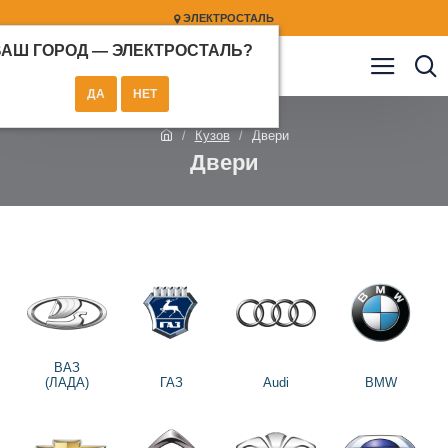
ЭЛЕКТРОСТАЛЬ
ВАШ ГОРОД —
ЭЛЕКТРОСТАЛЬ
?
Кузов
Двери
Двери
ВАЗ
(ЛАДА)
ГАЗ
Audi
BMW