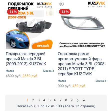
-51 %
-52 %
Подкрылок передний
Окантовка рамки
правый Mazda 3 BL
противотуманной фары
(2009-2013) KUZOVIK
правая Mazda 3 BL (2008-
2011) SPORT TYPE
Mazda
Mazda-3
серебро KUZOVIK
4800 руб.
2330 руб.
Mazda
Mazda-3
900 руб.
430 руб.
1
2
3
4
5
6
7
8
9
Показано с 1 по 12 из 133 (всего 12 страниц)