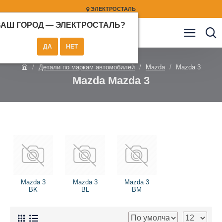
ЭЛЕКТРОСТАЛЬ
ВАШ ГОРОД —
ЭЛЕКТРОСТАЛЬ
?
Детали по маркам автомобилей
Mazda
Mazda 3
Mazda Mazda 3
Mazda 3
Mazda 3
Mazda 3
BK
BL
BM