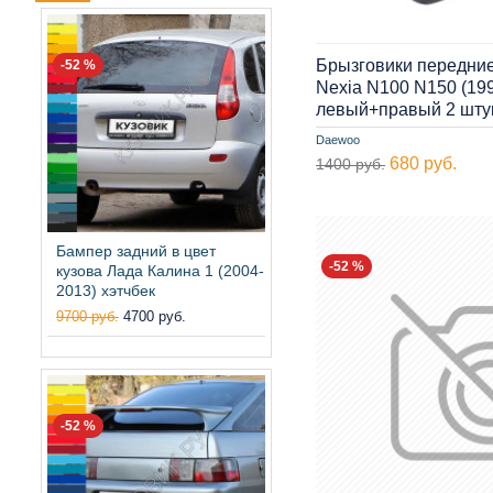
Брызговики передни
-52 %
Nexia N100 N150 (19
левый+правый 2 шту
Daewoo
680 руб.
1400 руб.
Бампер задний в цвет
-52 %
кузова Лада Калина 1 (2004-
2013) хэтчбек
9700 руб.
4700 руб.
-52 %