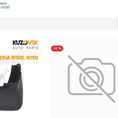
ewoo
a N150
-51 %