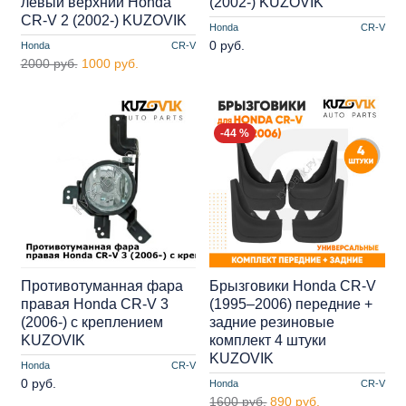
левый верхний Honda
(2002-) KUZOVIK
CR-V 2 (2002-) KUZOVIK
Honda
CR-V
0 руб.
Honda
CR-V
2000 руб.
1000 руб.
-44 %
Противотуманная фара
Брызговики Honda CR-V
правая Honda CR-V 3
(1995–2006) передние +
(2006-) с креплением
задние резиновые
KUZOVIK
комплект 4 штуки
KUZOVIK
Honda
CR-V
0 руб.
Honda
CR-V
1600 руб.
890 руб.